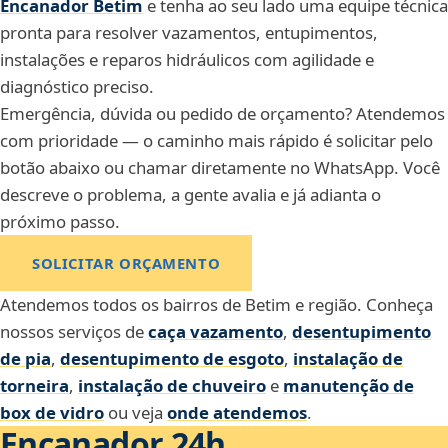
Encanador Betim
e tenha ao seu lado uma equipe técnica
pronta para resolver vazamentos, entupimentos,
instalações e reparos hidráulicos com agilidade e
diagnóstico preciso.
Emergência, dúvida ou pedido de orçamento? Atendemos
com prioridade — o caminho mais rápido é solicitar pelo
botão abaixo ou chamar diretamente no WhatsApp. Você
descreve o problema, a gente avalia e já adianta o
próximo passo.
SOLICITAR ORÇAMENTO
Atendemos todos os bairros de Betim e região. Conheça
nossos serviços de
caça vazamento
,
desentupimento
de pia
,
desentupimento de esgoto
,
instalação de
torneira
,
instalação de chuveiro
e
manutenção de
box de vidro
ou veja
onde atendemos
.
Encanador 24h