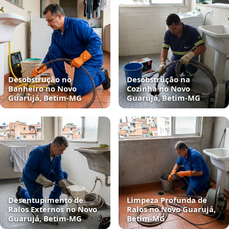
Desobstrução no
Desobstrução na
Banheiro no Novo
Cozinha no Novo
Guarujá, Betim‑MG
Guarujá, Betim‑MG
Desentupimento de
Limpeza Profunda de
Ralos Externos no Novo
Ralos no Novo Guarujá,
Guarujá, Betim‑MG
Betim‑MG