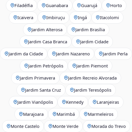
Filadélfia
Guanabara
Guarujá
Horto
Icaivera
Imbiruçu
Ingá
Itacolomi
Jardim Alterosa
Jardim Brasília
Jardim Casa Branca
Jardim Cidade
Jardim da Cidade
Jardim Nazareno
Jardim Perla
Jardim Petrópolis
Jardim Piemont
Jardim Primavera
Jardim Recreio Alvorada
Jardim Santa Cruz
Jardim Teresópolis
Jardim Vianópolis
Kennedy
Laranjeiras
Marajoara
Marimbá
Marmeleiros
Monte Castelo
Monte Verde
Morada do Trevo