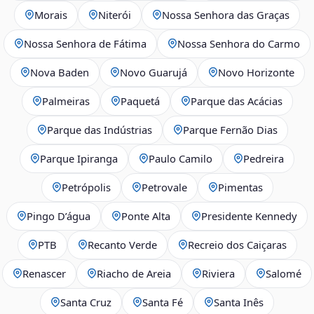
Morais
Niterói
Nossa Senhora das Graças
Nossa Senhora de Fátima
Nossa Senhora do Carmo
Nova Baden
Novo Guarujá
Novo Horizonte
Palmeiras
Paquetá
Parque das Acácias
Parque das Indústrias
Parque Fernão Dias
Parque Ipiranga
Paulo Camilo
Pedreira
Petrópolis
Petrovale
Pimentas
Pingo D’água
Ponte Alta
Presidente Kennedy
PTB
Recanto Verde
Recreio dos Caiçaras
Renascer
Riacho de Areia
Riviera
Salomé
Santa Cruz
Santa Fé
Santa Inês