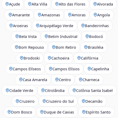
Açude
Alta Villa
Alto das Flores
Alvorada
Amarante
Amazonas
Amoras
Angola
Aroeiras
Arquipélago Verde
Bandeirinhas
Bela Vista
Betim Industrial
Bodocó
Bom Repouso
Bom Retiro
Brasiléia
Brodoski
Cachoeira
Califórnia
Campos Elíseos
Campos Elísios
Capelinha
Casa Amarela
Centro
Charneca
Cidade Verde
Citrolândia
Colônia Santa Isabel
Cruzeiro
Cruzeiro do Sul
Decamão
Dom Bosco
Duque de Caxias
Espírito Santo