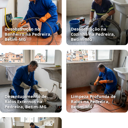
Desobstrução no
Desobstrução na
Banheiro na Pedreira,
Cozinha na Pedreira,
Betim‑MG
Betim‑MG
Desentupimento de
Limpeza Profunda de
Ralos Externos na
Ralos na Pedreira,
Pedreira, Betim‑MG
Betim‑MG