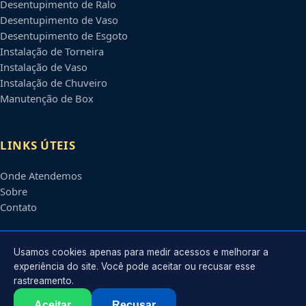
Desentupimento de Ralo
Desentupimento de Vaso
Desentupimento de Esgoto
Instalação de Torneira
Instalação de Vaso
Instalação de Chuveiro
Manutenção de Box
LINKS ÚTEIS
Onde Atendemos
Sobre
Contato
CONTATO
Usamos cookies apenas para medir acessos e melhorar a
experiência do site. Você pode aceitar ou recusar esse
rastreamento.
Atendimento em
Betim
-
MG
e regiões parceiras
contato@encanadorembetim.com.br
Aceitar
Recusar