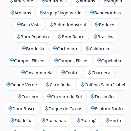
Amarante
Amazonas
Amoras
Angola
Aroeiras
Arquipélago Verde
Bandeirinhas
Bela Vista
Betim Industrial
Bodocó
Bom Repouso
Bom Retiro
Brasiléia
Brodoski
Cachoeira
Califórnia
Campos Elíseos
Campos Elísios
Capelinha
Casa Amarela
Centro
Charneca
Cidade Verde
Citrolândia
Colônia Santa Isabel
Cruzeiro
Cruzeiro do Sul
Decamão
Dom Bosco
Duque de Caxias
Espírito Santo
Filadélfia
Guanabara
Guarujá
Horto