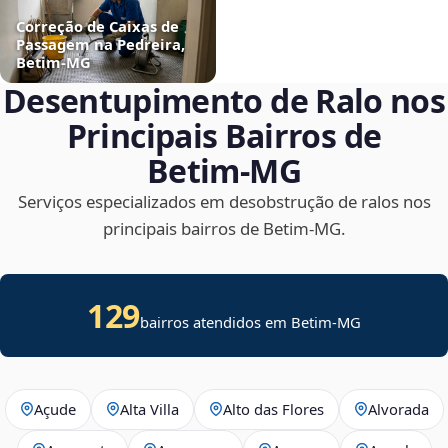
Correção de Caixas de
Passagem na Pedreira,
Betim‑MG
Desentupimento de Ralo nos
Principais Bairros de
Betim‑MG
Serviços especializados em desobstrução de ralos nos
principais bairros de Betim‑MG.
129
bairros atendidos em Betim-MG
Açude
Alta Villa
Alto das Flores
Alvorada