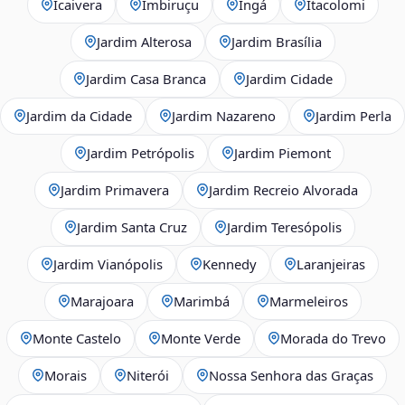
Icaivera
Imbiruçu
Ingá
Itacolomi
Jardim Alterosa
Jardim Brasília
Jardim Casa Branca
Jardim Cidade
Jardim da Cidade
Jardim Nazareno
Jardim Perla
Jardim Petrópolis
Jardim Piemont
Jardim Primavera
Jardim Recreio Alvorada
Jardim Santa Cruz
Jardim Teresópolis
Jardim Vianópolis
Kennedy
Laranjeiras
Marajoara
Marimbá
Marmeleiros
Monte Castelo
Monte Verde
Morada do Trevo
Morais
Niterói
Nossa Senhora das Graças