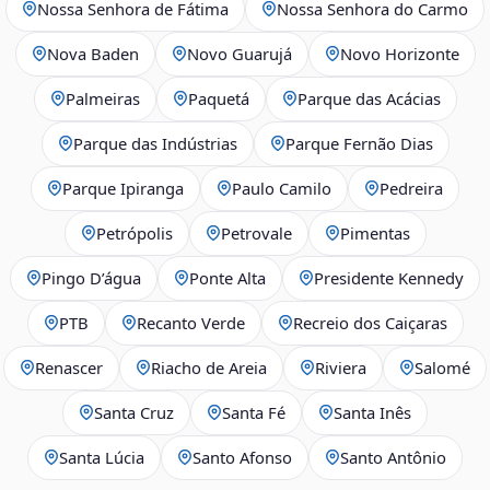
Nossa Senhora de Fátima
Nossa Senhora do Carmo
Nova Baden
Novo Guarujá
Novo Horizonte
Palmeiras
Paquetá
Parque das Acácias
Parque das Indústrias
Parque Fernão Dias
Parque Ipiranga
Paulo Camilo
Pedreira
Petrópolis
Petrovale
Pimentas
Pingo D’água
Ponte Alta
Presidente Kennedy
PTB
Recanto Verde
Recreio dos Caiçaras
Renascer
Riacho de Areia
Riviera
Salomé
Santa Cruz
Santa Fé
Santa Inês
Santa Lúcia
Santo Afonso
Santo Antônio