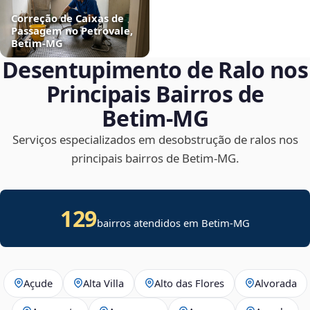
Correção de Caixas de
Passagem no Petrovale,
Betim‑MG
Desentupimento de Ralo nos
Principais Bairros de
Betim‑MG
Serviços especializados em desobstrução de ralos nos
principais bairros de Betim‑MG.
129
bairros atendidos em Betim-MG
Açude
Alta Villa
Alto das Flores
Alvorada