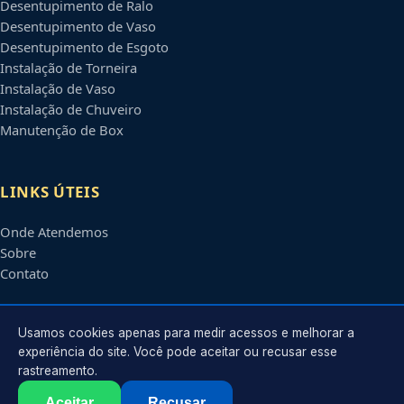
Desentupimento de Ralo
Desentupimento de Vaso
Desentupimento de Esgoto
Instalação de Torneira
Instalação de Vaso
Instalação de Chuveiro
Manutenção de Box
LINKS ÚTEIS
Onde Atendemos
Sobre
Contato
CONTATO
Usamos cookies apenas para medir acessos e melhorar a
experiência do site. Você pode aceitar ou recusar esse
rastreamento.
Atendimento em
Betim
-
MG
e regiões parceiras
contato@encanadorembetim.com.br
Aceitar
Recusar