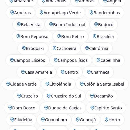
Amarante
Amazonas
Amoras
Angola
Aroeiras
Arquipélago Verde
Bandeirinhas
Bela Vista
Betim Industrial
Bodocó
Bom Repouso
Bom Retiro
Brasiléia
Brodoski
Cachoeira
Califórnia
Campos Elíseos
Campos Elísios
Capelinha
Casa Amarela
Centro
Charneca
Cidade Verde
Citrolândia
Colônia Santa Isabel
Cruzeiro
Cruzeiro do Sul
Decamão
Dom Bosco
Duque de Caxias
Espírito Santo
Filadélfia
Guanabara
Guarujá
Horto