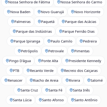
Nossa Senhora de Fátima
Nossa Senhora do Carmo
Nova Baden
Novo Guarujá
Novo Horizonte
Palmeiras
Paquetá
Parque das Acácias
Parque das Indústrias
Parque Fernão Dias
Parque Ipiranga
Paulo Camilo
Pedreira
Petrópolis
Petrovale
Pimentas
Pingo D’água
Ponte Alta
Presidente Kennedy
PTB
Recanto Verde
Recreio dos Caiçaras
Renascer
Riacho de Areia
Riviera
Salomé
Santa Cruz
Santa Fé
Santa Inês
Santa Lúcia
Santo Afonso
Santo Antônio