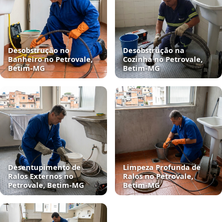
Desobstrução no
Desobstrução na
Banheiro no Petrovale,
Cozinha no Petrovale,
Betim‑MG
Betim‑MG
Desentupimento de
Limpeza Profunda de
Ralos Externos no
Ralos no Petrovale,
Petrovale, Betim‑MG
Betim‑MG