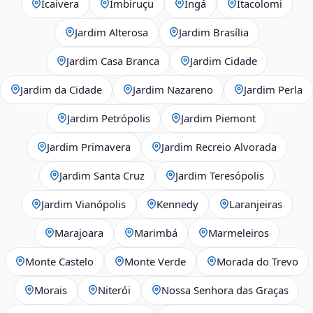
Icaivera
Imbiruçu
Ingá
Itacolomi
Jardim Alterosa
Jardim Brasília
Jardim Casa Branca
Jardim Cidade
Jardim da Cidade
Jardim Nazareno
Jardim Perla
Jardim Petrópolis
Jardim Piemont
Jardim Primavera
Jardim Recreio Alvorada
Jardim Santa Cruz
Jardim Teresópolis
Jardim Vianópolis
Kennedy
Laranjeiras
Marajoara
Marimbá
Marmeleiros
Monte Castelo
Monte Verde
Morada do Trevo
Morais
Niterói
Nossa Senhora das Graças