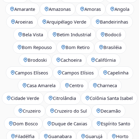
Amarante
Amazonas
Amoras
Angola
Aroeiras
Arquipélago Verde
Bandeirinhas
Bela Vista
Betim Industrial
Bodocó
Bom Repouso
Bom Retiro
Brasiléia
Brodoski
Cachoeira
Califórnia
Campos Elíseos
Campos Elísios
Capelinha
Casa Amarela
Centro
Charneca
Cidade Verde
Citrolândia
Colônia Santa Isabel
Cruzeiro
Cruzeiro do Sul
Decamão
Dom Bosco
Duque de Caxias
Espírito Santo
Filadélfia
Guanabara
Guarujá
Horto