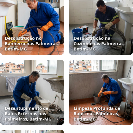
Desobstrução no
Desobstrução na
Banheiro nas Palmeiras,
Cozinha nas Palmeiras,
Betim‑MG
Betim‑MG
Desentupimento de
Limpeza Profunda de
Ralos Externos nas
Ralos nas Palmeiras,
Palmeiras, Betim‑MG
Betim‑MG