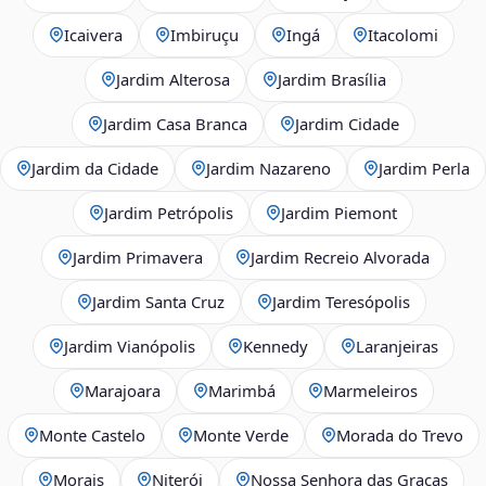
Icaivera
Imbiruçu
Ingá
Itacolomi
Jardim Alterosa
Jardim Brasília
Jardim Casa Branca
Jardim Cidade
Jardim da Cidade
Jardim Nazareno
Jardim Perla
Jardim Petrópolis
Jardim Piemont
Jardim Primavera
Jardim Recreio Alvorada
Jardim Santa Cruz
Jardim Teresópolis
Jardim Vianópolis
Kennedy
Laranjeiras
Marajoara
Marimbá
Marmeleiros
Monte Castelo
Monte Verde
Morada do Trevo
Morais
Niterói
Nossa Senhora das Graças