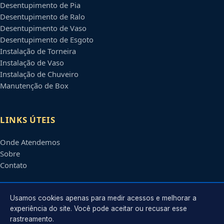
Desentupimento de Pia
Desentupimento de Ralo
Desentupimento de Vaso
Desentupimento de Esgoto
Instalação de Torneira
Instalação de Vaso
Instalação de Chuveiro
Manutenção de Box
LINKS ÚTEIS
Onde Atendemos
Sobre
Contato
CONTATO
Usamos cookies apenas para medir acessos e melhorar a
experiência do site. Você pode aceitar ou recusar esse
rastreamento.
Atendimento em
Betim
-
MG
e regiões parceiras