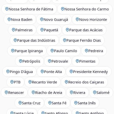
Nossa Senhora de Fátima
Nossa Senhora do Carmo
Nova Baden
Novo Guarujá
Novo Horizonte
Palmeiras
Paquetá
Parque das Acácias
Parque das Indústrias
Parque Fernão Dias
Parque Ipiranga
Paulo Camilo
Pedreira
Petrópolis
Petrovale
Pimentas
Pingo D’água
Ponte Alta
Presidente Kennedy
PTB
Recanto Verde
Recreio dos Caiçaras
Renascer
Riacho de Areia
Riviera
Salomé
Santa Cruz
Santa Fé
Santa Inês
Santa Lúcia
Santo Afonso
Santo Antônio