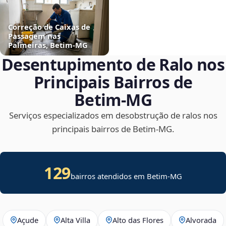
Correção de Caixas de
Passagem nas
Palmeiras, Betim‑MG
Desentupimento de Ralo nos
Principais Bairros de
Betim‑MG
Serviços especializados em desobstrução de ralos nos
principais bairros de Betim‑MG.
129
bairros atendidos em Betim-MG
Açude
Alta Villa
Alto das Flores
Alvorada