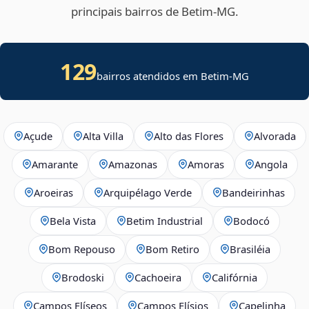
principais bairros de Betim‑MG.
129
bairros atendidos em Betim-MG
Açude
Alta Villa
Alto das Flores
Alvorada
Amarante
Amazonas
Amoras
Angola
Aroeiras
Arquipélago Verde
Bandeirinhas
Bela Vista
Betim Industrial
Bodocó
Bom Repouso
Bom Retiro
Brasiléia
Brodoski
Cachoeira
Califórnia
Campos Elíseos
Campos Elísios
Capelinha