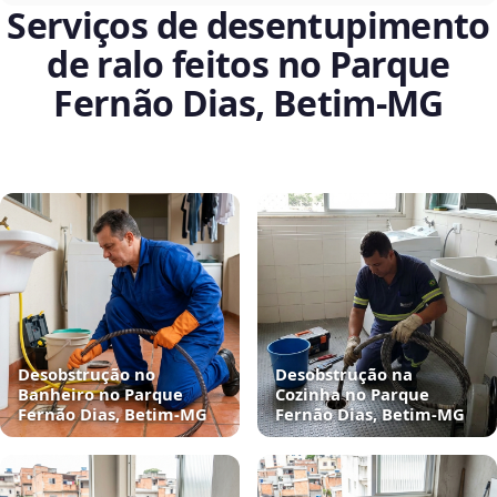
Serviços de desentupimento
de ralo feitos no Parque
Fernão Dias, Betim‑MG
Desobstrução no
Desobstrução na
Banheiro no Parque
Cozinha no Parque
Fernão Dias, Betim‑MG
Fernão Dias, Betim‑MG