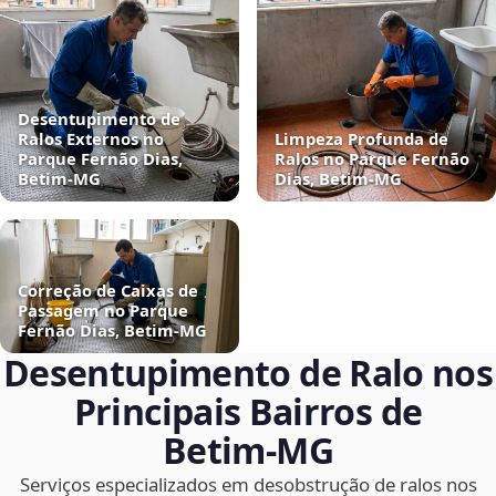
Desentupimento de
Ralos Externos no
Limpeza Profunda de
Parque Fernão Dias,
Ralos no Parque Fernão
Betim‑MG
Dias, Betim‑MG
Correção de Caixas de
Passagem no Parque
Fernão Dias, Betim‑MG
Desentupimento de Ralo nos
Principais Bairros de
Betim‑MG
Serviços especializados em desobstrução de ralos nos