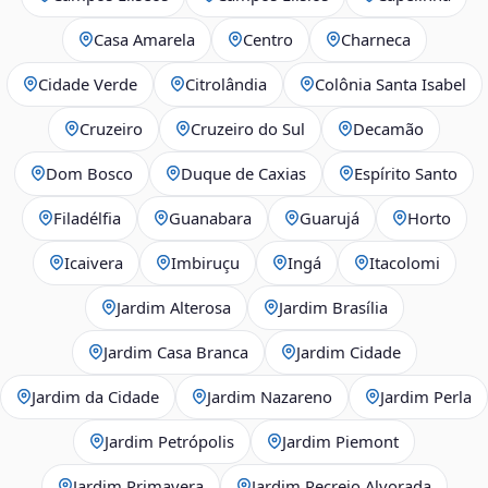
Casa Amarela
Centro
Charneca
Cidade Verde
Citrolândia
Colônia Santa Isabel
Cruzeiro
Cruzeiro do Sul
Decamão
Dom Bosco
Duque de Caxias
Espírito Santo
Filadélfia
Guanabara
Guarujá
Horto
Icaivera
Imbiruçu
Ingá
Itacolomi
Jardim Alterosa
Jardim Brasília
Jardim Casa Branca
Jardim Cidade
Jardim da Cidade
Jardim Nazareno
Jardim Perla
Jardim Petrópolis
Jardim Piemont
Jardim Primavera
Jardim Recreio Alvorada