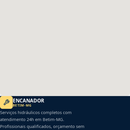
ENCANADOR
BETIM
-
MG
Serviços hidráulicos completos com
atendimento 24h em
Betim
-
MG
.
Profissionais qualificados, orçamento sem