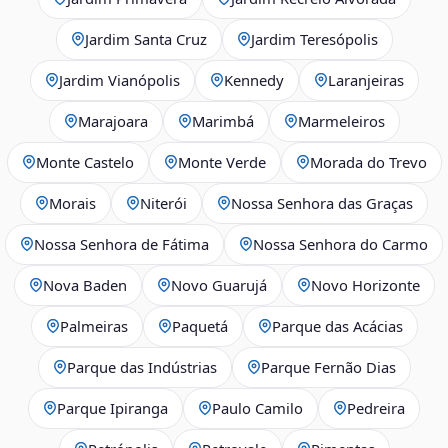
Jardim Santa Cruz
Jardim Teresópolis
Jardim Vianópolis
Kennedy
Laranjeiras
Marajoara
Marimbá
Marmeleiros
Monte Castelo
Monte Verde
Morada do Trevo
Morais
Niterói
Nossa Senhora das Graças
Nossa Senhora de Fátima
Nossa Senhora do Carmo
Nova Baden
Novo Guarujá
Novo Horizonte
Palmeiras
Paquetá
Parque das Acácias
Parque das Indústrias
Parque Fernão Dias
Parque Ipiranga
Paulo Camilo
Pedreira