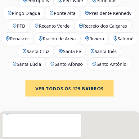
Petrópolis
Petrovale
Pimentas
Pingo D’água
Ponte Alta
Presidente Kennedy
PTB
Recanto Verde
Recreio dos Caiçaras
Renascer
Riacho de Areia
Riviera
Salomé
Santa Cruz
Santa Fé
Santa Inês
Santa Lúcia
Santo Afonso
Santo Antônio
VER TODOS OS
129
BAIRROS