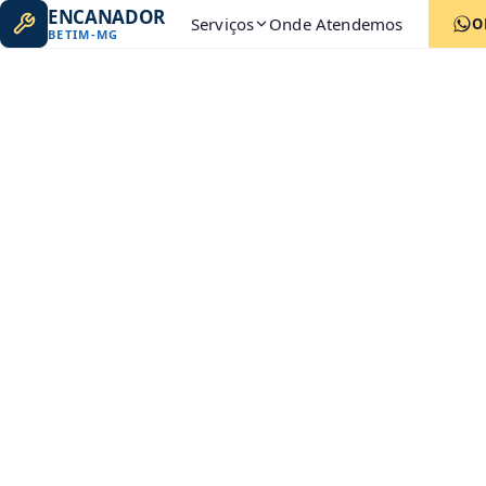
ENCANADOR
Serviços
Onde Atendemos
O
BETIM
-
MG