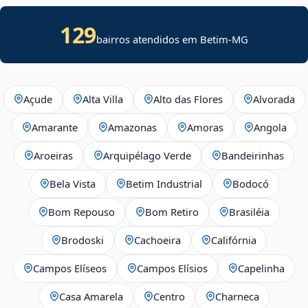
129
bairros atendidos em Betim-MG
Açude
Alta Villa
Alto das Flores
Alvorada
Amarante
Amazonas
Amoras
Angola
Aroeiras
Arquipélago Verde
Bandeirinhas
Bela Vista
Betim Industrial
Bodocó
Bom Repouso
Bom Retiro
Brasiléia
Brodoski
Cachoeira
Califórnia
Campos Elíseos
Campos Elísios
Capelinha
Casa Amarela
Centro
Charneca