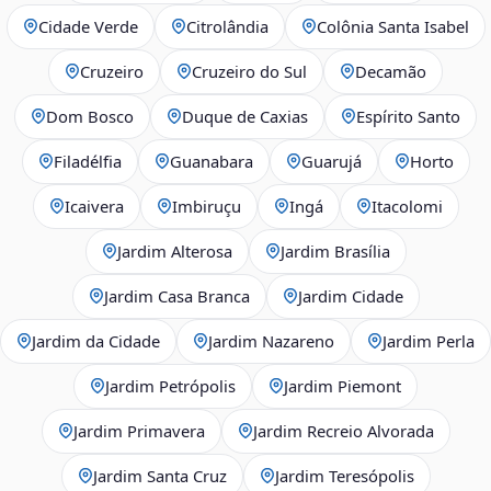
Cidade Verde
Citrolândia
Colônia Santa Isabel
Cruzeiro
Cruzeiro do Sul
Decamão
Dom Bosco
Duque de Caxias
Espírito Santo
Filadélfia
Guanabara
Guarujá
Horto
Icaivera
Imbiruçu
Ingá
Itacolomi
Jardim Alterosa
Jardim Brasília
Jardim Casa Branca
Jardim Cidade
Jardim da Cidade
Jardim Nazareno
Jardim Perla
Jardim Petrópolis
Jardim Piemont
Jardim Primavera
Jardim Recreio Alvorada
Jardim Santa Cruz
Jardim Teresópolis