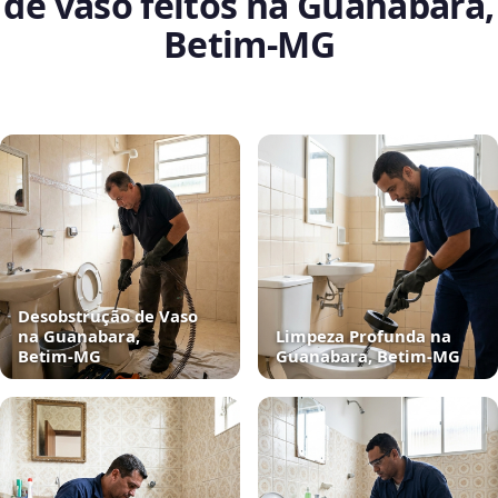
de vaso feitos na Guanabara,
Betim‑MG
Desobstrução de Vaso
na Guanabara,
Limpeza Profunda na
Betim‑MG
Guanabara, Betim‑MG