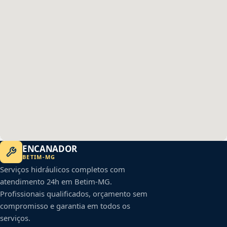
ENCANADOR
BETIM
-
MG
Serviços hidráulicos completos com
atendimento 24h em
Betim
-
MG
.
Profissionais qualificados, orçamento sem
compromisso e garantia em todos os
serviços.