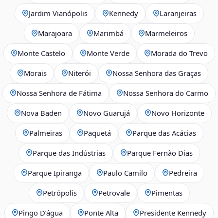
Jardim Vianópolis
Kennedy
Laranjeiras
Marajoara
Marimbá
Marmeleiros
Monte Castelo
Monte Verde
Morada do Trevo
Morais
Niterói
Nossa Senhora das Graças
Nossa Senhora de Fátima
Nossa Senhora do Carmo
Nova Baden
Novo Guarujá
Novo Horizonte
Palmeiras
Paquetá
Parque das Acácias
Parque das Indústrias
Parque Fernão Dias
Parque Ipiranga
Paulo Camilo
Pedreira
Petrópolis
Petrovale
Pimentas
Pingo D’água
Ponte Alta
Presidente Kennedy