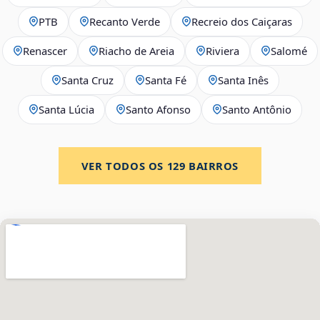
PTB
Recanto Verde
Recreio dos Caiçaras
Renascer
Riacho de Areia
Riviera
Salomé
Santa Cruz
Santa Fé
Santa Inês
Santa Lúcia
Santo Afonso
Santo Antônio
VER TODOS OS
129
BAIRROS