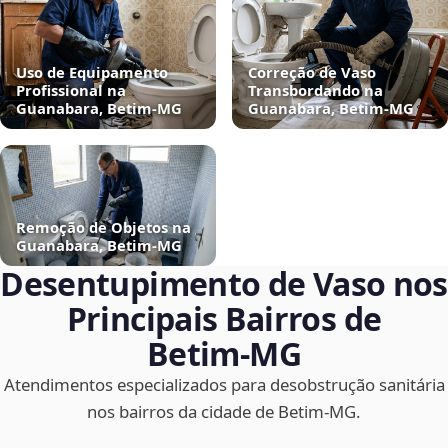
Uso de Equipamento
Correção de Vaso
Profissional na
Transbordando na
Guanabara, Betim‑MG
Guanabara, Betim‑MG
Remoção de Objetos na
Guanabara, Betim‑MG
Desentupimento de Vaso nos
Principais Bairros de
Betim‑MG
Atendimentos especializados para desobstrução sanitária
nos bairros da cidade de Betim‑MG.