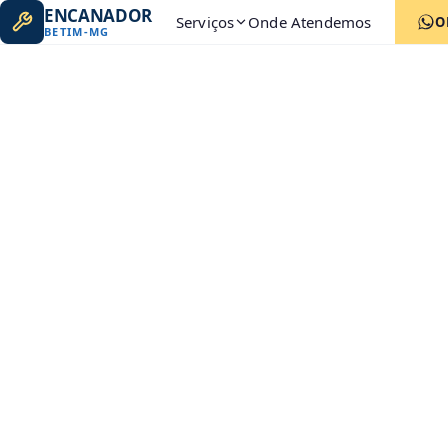
ENCANADOR
Serviços
Onde Atendemos
O
BETIM
-
MG