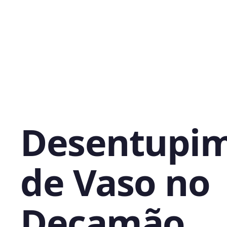
Desentupi
de Vaso no
Decamão,