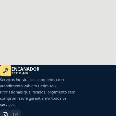
ENCANADOR
BETIM
-
MG
Serviços hidráulicos completos com
atendimento 24h em
Betim
-
MG
.
Profissionais qualificados, orçamento sem
compromisso e garantia em todos os
serviços.