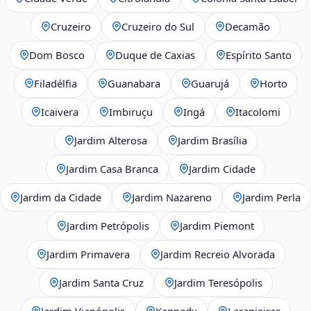
Cruzeiro
Cruzeiro do Sul
Decamão
Dom Bosco
Duque de Caxias
Espírito Santo
Filadélfia
Guanabara
Guarujá
Horto
Icaivera
Imbiruçu
Ingá
Itacolomi
Jardim Alterosa
Jardim Brasília
Jardim Casa Branca
Jardim Cidade
Jardim da Cidade
Jardim Nazareno
Jardim Perla
Jardim Petrópolis
Jardim Piemont
Jardim Primavera
Jardim Recreio Alvorada
Jardim Santa Cruz
Jardim Teresópolis
Jardim Vianópolis
Kennedy
Laranjeiras