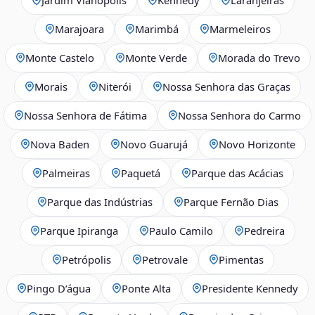
Marajoara
Marimbá
Marmeleiros
Monte Castelo
Monte Verde
Morada do Trevo
Morais
Niterói
Nossa Senhora das Graças
Nossa Senhora de Fátima
Nossa Senhora do Carmo
Nova Baden
Novo Guarujá
Novo Horizonte
Palmeiras
Paquetá
Parque das Acácias
Parque das Indústrias
Parque Fernão Dias
Parque Ipiranga
Paulo Camilo
Pedreira
Petrópolis
Petrovale
Pimentas
Pingo D’água
Ponte Alta
Presidente Kennedy