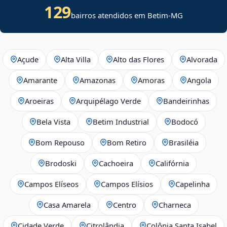
129
bairros atendidos em Betim-MG
Açude
Alta Villa
Alto das Flores
Alvorada
Amarante
Amazonas
Amoras
Angola
Aroeiras
Arquipélago Verde
Bandeirinhas
Bela Vista
Betim Industrial
Bodocó
Bom Repouso
Bom Retiro
Brasiléia
Brodoski
Cachoeira
Califórnia
Campos Elíseos
Campos Elísios
Capelinha
Casa Amarela
Centro
Charneca
Cidade Verde
Citrolândia
Colônia Santa Isabel