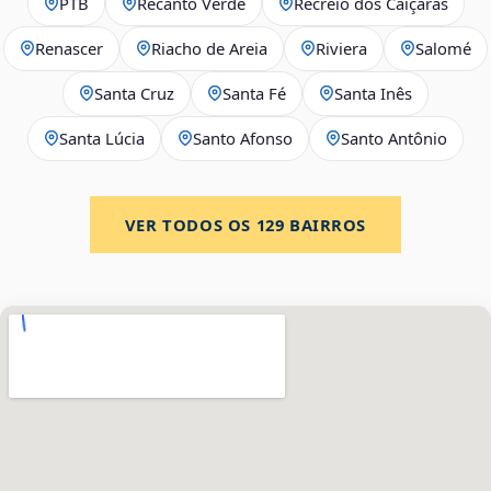
PTB
Recanto Verde
Recreio dos Caiçaras
Renascer
Riacho de Areia
Riviera
Salomé
Santa Cruz
Santa Fé
Santa Inês
Santa Lúcia
Santo Afonso
Santo Antônio
VER TODOS OS
129
BAIRROS