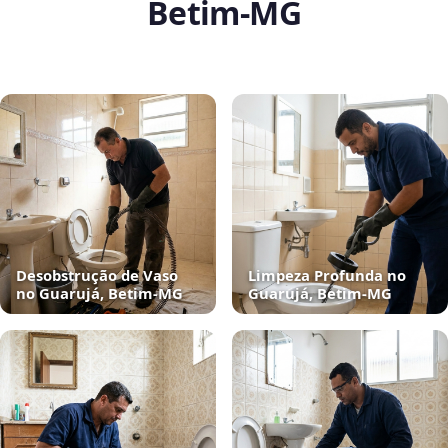
Betim‑MG
Desobstrução de Vaso
Limpeza Profunda no
no Guarujá, Betim‑MG
Guarujá, Betim‑MG