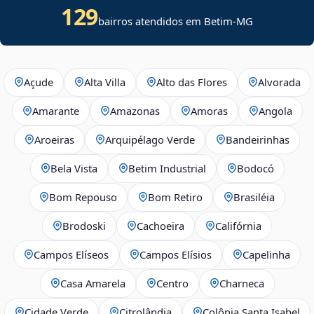
129
bairros atendidos em Betim-MG
Açude
Alta Villa
Alto das Flores
Alvorada
Amarante
Amazonas
Amoras
Angola
Aroeiras
Arquipélago Verde
Bandeirinhas
Bela Vista
Betim Industrial
Bodocó
Bom Repouso
Bom Retiro
Brasiléia
Brodoski
Cachoeira
Califórnia
Campos Elíseos
Campos Elísios
Capelinha
Casa Amarela
Centro
Charneca
Cidade Verde
Citrolândia
Colônia Santa Isabel