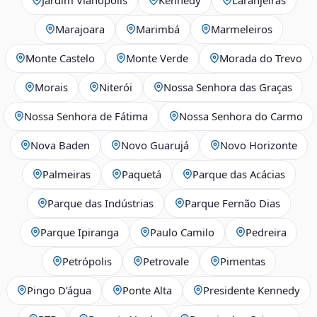
Marajoara
Marimbá
Marmeleiros
Monte Castelo
Monte Verde
Morada do Trevo
Morais
Niterói
Nossa Senhora das Graças
Nossa Senhora de Fátima
Nossa Senhora do Carmo
Nova Baden
Novo Guarujá
Novo Horizonte
Palmeiras
Paquetá
Parque das Acácias
Parque das Indústrias
Parque Fernão Dias
Parque Ipiranga
Paulo Camilo
Pedreira
Petrópolis
Petrovale
Pimentas
Pingo D’água
Ponte Alta
Presidente Kennedy