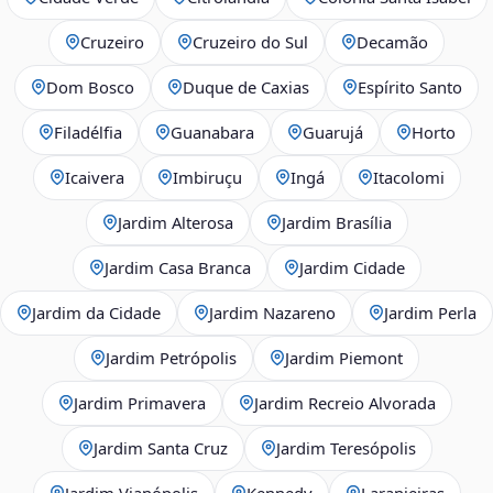
Cruzeiro
Cruzeiro do Sul
Decamão
Dom Bosco
Duque de Caxias
Espírito Santo
Filadélfia
Guanabara
Guarujá
Horto
Icaivera
Imbiruçu
Ingá
Itacolomi
Jardim Alterosa
Jardim Brasília
Jardim Casa Branca
Jardim Cidade
Jardim da Cidade
Jardim Nazareno
Jardim Perla
Jardim Petrópolis
Jardim Piemont
Jardim Primavera
Jardim Recreio Alvorada
Jardim Santa Cruz
Jardim Teresópolis
Jardim Vianópolis
Kennedy
Laranjeiras