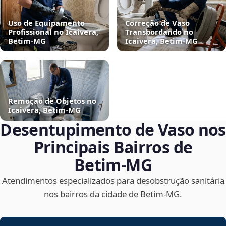
Uso de Equipamento
Correção de Vaso
Profissional no Icaivera,
Transbordando no
Betim‑MG
Icaivera, Betim‑MG
Remoção de Objetos no
Icaivera, Betim‑MG
Desentupimento de Vaso nos
Principais Bairros de
Betim‑MG
Atendimentos especializados para desobstrução sanitária
nos bairros da cidade de Betim‑MG.