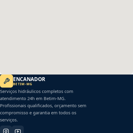
ENCANADOR
BETIM
-
MG
Serviços hidráulicos completos com
atendimento 24h em
Betim
-
MG
.
Profissionais qualificados, orçamento sem
compromisso e garantia em todos os
serviços.