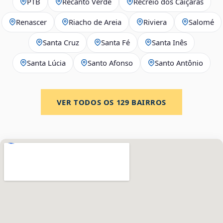
PTB
Recanto Verde
Recreio dos Caiçaras
Renascer
Riacho de Areia
Riviera
Salomé
Santa Cruz
Santa Fé
Santa Inês
Santa Lúcia
Santo Afonso
Santo Antônio
VER TODOS OS
129
BAIRROS