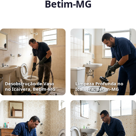
Betim‑MG
Desobstrução de Vaso
Limpeza Profunda no
no Icaivera, Betim‑MG
Icaivera, Betim‑MG