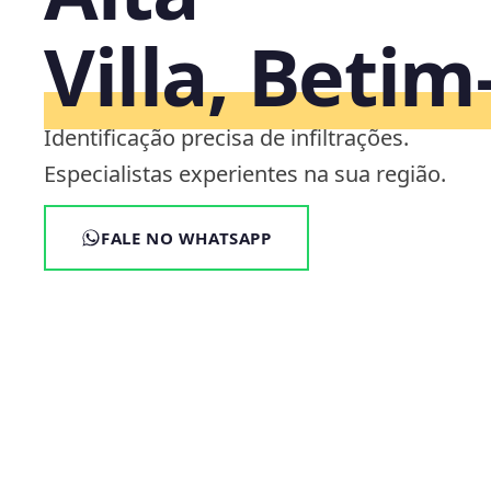
Villa, Beti
Identificação precisa de infiltrações.
Especialistas experientes na sua região.
FALE NO WHATSAPP