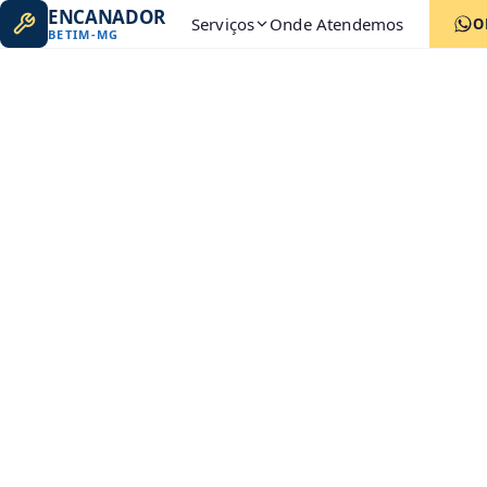
ENCANADOR
Serviços
Onde Atendemos
O
BETIM
-
MG