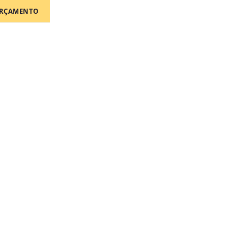
RÇAMENTO