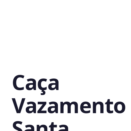
Caça
Vazamento
Santa