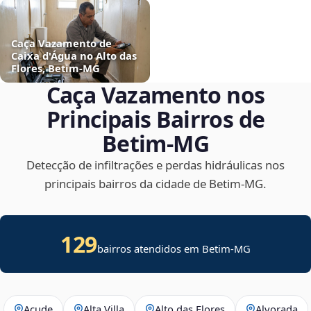
Caça Vazamento de
Caixa d'Água no Alto das
Flores, Betim‑MG
Caça Vazamento nos
Principais Bairros de
Betim‑MG
Detecção de infiltrações e perdas hidráulicas nos
principais bairros da cidade de Betim‑MG.
129
bairros atendidos em Betim-MG
Açude
Alta Villa
Alto das Flores
Alvorada