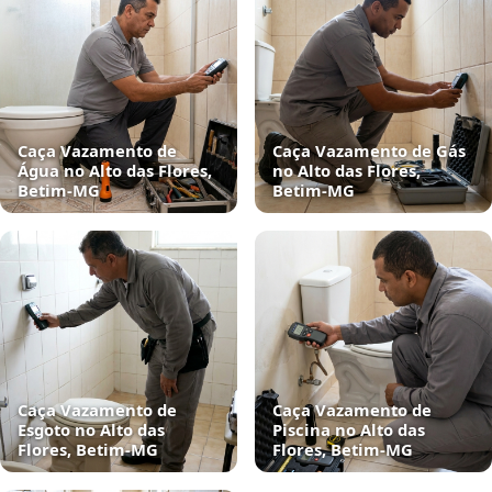
Caça Vazamento de
Caça Vazamento de Gás
Água no Alto das Flores,
no Alto das Flores,
Betim‑MG
Betim‑MG
Caça Vazamento de
Caça Vazamento de
Esgoto no Alto das
Piscina no Alto das
Flores, Betim‑MG
Flores, Betim‑MG