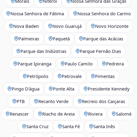
Morais
Niterói
Nossa Senhora das Graças
Nossa Senhora de Fátima
Nossa Senhora do Carmo
Nova Baden
Novo Guarujá
Novo Horizonte
Palmeiras
Paquetá
Parque das Acácias
Parque das Indústrias
Parque Fernão Dias
Parque Ipiranga
Paulo Camilo
Pedreira
Petrópolis
Petrovale
Pimentas
Pingo D’água
Ponte Alta
Presidente Kennedy
PTB
Recanto Verde
Recreio dos Caiçaras
Renascer
Riacho de Areia
Riviera
Salomé
Santa Cruz
Santa Fé
Santa Inês