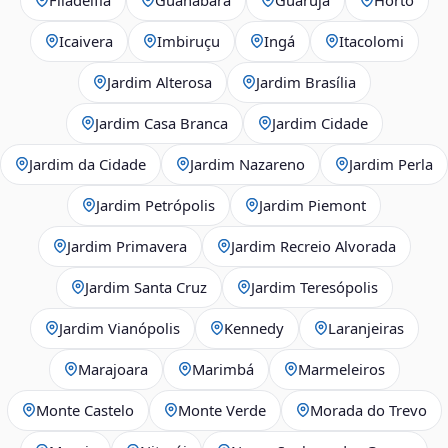
Icaivera
Imbiruçu
Ingá
Itacolomi
Jardim Alterosa
Jardim Brasília
Jardim Casa Branca
Jardim Cidade
Jardim da Cidade
Jardim Nazareno
Jardim Perla
Jardim Petrópolis
Jardim Piemont
Jardim Primavera
Jardim Recreio Alvorada
Jardim Santa Cruz
Jardim Teresópolis
Jardim Vianópolis
Kennedy
Laranjeiras
Marajoara
Marimbá
Marmeleiros
Monte Castelo
Monte Verde
Morada do Trevo