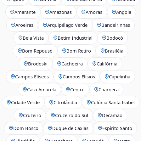
Amarante
Amazonas
Amoras
Angola
Aroeiras
Arquipélago Verde
Bandeirinhas
Bela Vista
Betim Industrial
Bodocó
Bom Repouso
Bom Retiro
Brasiléia
Brodoski
Cachoeira
Califórnia
Campos Elíseos
Campos Elísios
Capelinha
Casa Amarela
Centro
Charneca
Cidade Verde
Citrolândia
Colônia Santa Isabel
Cruzeiro
Cruzeiro do Sul
Decamão
Dom Bosco
Duque de Caxias
Espírito Santo
Filadélfia
Guanabara
Guarujá
Horto