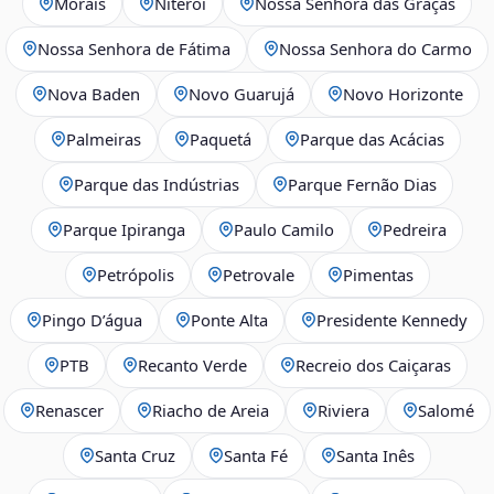
Morais
Niterói
Nossa Senhora das Graças
Nossa Senhora de Fátima
Nossa Senhora do Carmo
Nova Baden
Novo Guarujá
Novo Horizonte
Palmeiras
Paquetá
Parque das Acácias
Parque das Indústrias
Parque Fernão Dias
Parque Ipiranga
Paulo Camilo
Pedreira
Petrópolis
Petrovale
Pimentas
Pingo D’água
Ponte Alta
Presidente Kennedy
PTB
Recanto Verde
Recreio dos Caiçaras
Renascer
Riacho de Areia
Riviera
Salomé
Santa Cruz
Santa Fé
Santa Inês