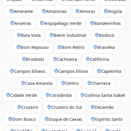
Amarante
Amazonas
Amoras
Angola
Aroeiras
Arquipélago Verde
Bandeirinhas
Bela Vista
Betim Industrial
Bodocó
Bom Repouso
Bom Retiro
Brasiléia
Brodoski
Cachoeira
Califórnia
Campos Elíseos
Campos Elísios
Capelinha
Casa Amarela
Centro
Charneca
Cidade Verde
Citrolândia
Colônia Santa Isabel
Cruzeiro
Cruzeiro do Sul
Decamão
Dom Bosco
Duque de Caxias
Espírito Santo
Filadélfia
Guanabara
Guarujá
Horto