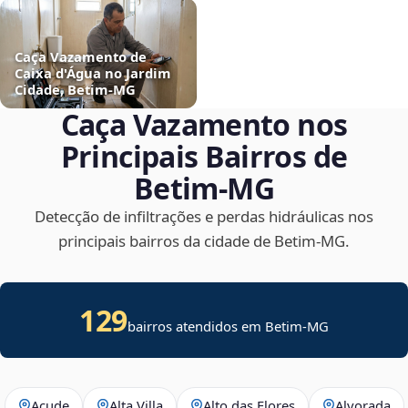
Caça Vazamento de
Caixa d'Água no Jardim
Cidade, Betim‑MG
Caça Vazamento nos
Principais Bairros de
Betim‑MG
Detecção de infiltrações e perdas hidráulicas nos
principais bairros da cidade de Betim‑MG.
129
bairros atendidos em Betim-MG
Açude
Alta Villa
Alto das Flores
Alvorada