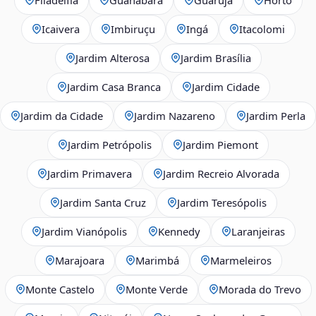
Icaivera
Imbiruçu
Ingá
Itacolomi
Jardim Alterosa
Jardim Brasília
Jardim Casa Branca
Jardim Cidade
Jardim da Cidade
Jardim Nazareno
Jardim Perla
Jardim Petrópolis
Jardim Piemont
Jardim Primavera
Jardim Recreio Alvorada
Jardim Santa Cruz
Jardim Teresópolis
Jardim Vianópolis
Kennedy
Laranjeiras
Marajoara
Marimbá
Marmeleiros
Monte Castelo
Monte Verde
Morada do Trevo