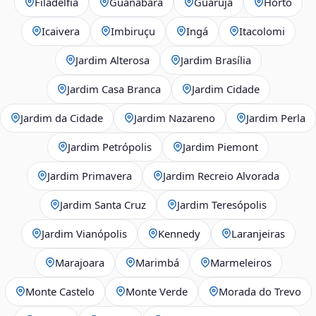
Filadélfia
Guanabara
Guarujá
Horto
Icaivera
Imbiruçu
Ingá
Itacolomi
Jardim Alterosa
Jardim Brasília
Jardim Casa Branca
Jardim Cidade
Jardim da Cidade
Jardim Nazareno
Jardim Perla
Jardim Petrópolis
Jardim Piemont
Jardim Primavera
Jardim Recreio Alvorada
Jardim Santa Cruz
Jardim Teresópolis
Jardim Vianópolis
Kennedy
Laranjeiras
Marajoara
Marimbá
Marmeleiros
Monte Castelo
Monte Verde
Morada do Trevo