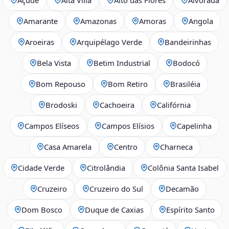
Amarante
Amazonas
Amoras
Angola
Aroeiras
Arquipélago Verde
Bandeirinhas
Bela Vista
Betim Industrial
Bodocó
Bom Repouso
Bom Retiro
Brasiléia
Brodoski
Cachoeira
Califórnia
Campos Elíseos
Campos Elísios
Capelinha
Casa Amarela
Centro
Charneca
Cidade Verde
Citrolândia
Colônia Santa Isabel
Cruzeiro
Cruzeiro do Sul
Decamão
Dom Bosco
Duque de Caxias
Espírito Santo