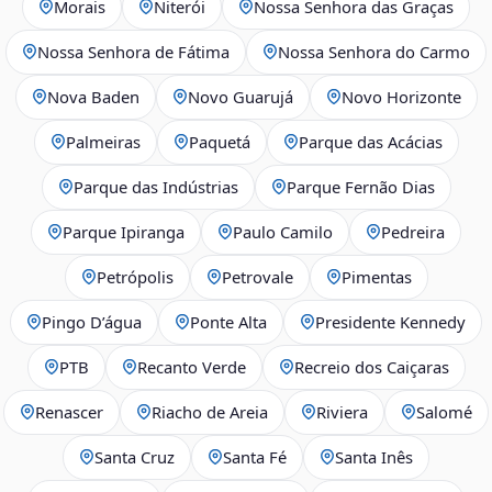
Morais
Niterói
Nossa Senhora das Graças
Nossa Senhora de Fátima
Nossa Senhora do Carmo
Nova Baden
Novo Guarujá
Novo Horizonte
Palmeiras
Paquetá
Parque das Acácias
Parque das Indústrias
Parque Fernão Dias
Parque Ipiranga
Paulo Camilo
Pedreira
Petrópolis
Petrovale
Pimentas
Pingo D’água
Ponte Alta
Presidente Kennedy
PTB
Recanto Verde
Recreio dos Caiçaras
Renascer
Riacho de Areia
Riviera
Salomé
Santa Cruz
Santa Fé
Santa Inês