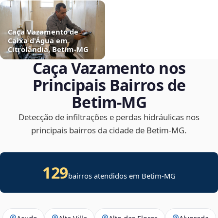
Caça Vazamento de
Caixa d'Água em
Citrolândia, Betim‑MG
Caça Vazamento nos
Principais Bairros de
Betim‑MG
Detecção de infiltrações e perdas hidráulicas nos
principais bairros da cidade de Betim‑MG.
129
bairros atendidos em Betim-MG
Açude
Alta Villa
Alto das Flores
Alvorada