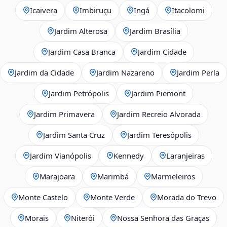
Icaivera
Imbiruçu
Ingá
Itacolomi
Jardim Alterosa
Jardim Brasília
Jardim Casa Branca
Jardim Cidade
Jardim da Cidade
Jardim Nazareno
Jardim Perla
Jardim Petrópolis
Jardim Piemont
Jardim Primavera
Jardim Recreio Alvorada
Jardim Santa Cruz
Jardim Teresópolis
Jardim Vianópolis
Kennedy
Laranjeiras
Marajoara
Marimbá
Marmeleiros
Monte Castelo
Monte Verde
Morada do Trevo
Morais
Niterói
Nossa Senhora das Graças