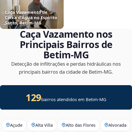
Caça Vazamento de
Caixa d'Água no Espírito
Santo, Betim‑MG
Caça Vazamento nos
Principais Bairros de
Betim‑MG
Detecção de infiltrações e perdas hidráulicas nos
principais bairros da cidade de Betim‑MG.
129
bairros atendidos em Betim-MG
Açude
Alta Villa
Alto das Flores
Alvorada