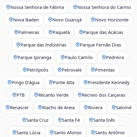
Nossa Senhora de Fátima
Nossa Senhora do Carmo
Nova Baden
Novo Guarujá
Novo Horizonte
Palmeiras
Paquetá
Parque das Acácias
Parque das Indústrias
Parque Fernão Dias
Parque Ipiranga
Paulo Camilo
Pedreira
Petrópolis
Petrovale
Pimentas
Pingo D’água
Ponte Alta
Presidente Kennedy
PTB
Recanto Verde
Recreio dos Caiçaras
Renascer
Riacho de Areia
Riviera
Salomé
Santa Cruz
Santa Fé
Santa Inês
Santa Lúcia
Santo Afonso
Santo Antônio