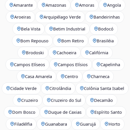
Amarante
Amazonas
Amoras
Angola
Aroeiras
Arquipélago Verde
Bandeirinhas
Bela Vista
Betim Industrial
Bodocó
Bom Repouso
Bom Retiro
Brasiléia
Brodoski
Cachoeira
Califórnia
Campos Elíseos
Campos Elísios
Capelinha
Casa Amarela
Centro
Charneca
Cidade Verde
Citrolândia
Colônia Santa Isabel
Cruzeiro
Cruzeiro do Sul
Decamão
Dom Bosco
Duque de Caxias
Espírito Santo
Filadélfia
Guanabara
Guarujá
Horto