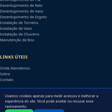
Desentupimento de Ralo
Desentupimento de Vaso
Desentupimento de Esgoto
Instalação de Torneira
Instalação de Vaso
Instalação de Chuveiro
Manutenção de Box
LINKS ÚTEIS
Onde Atendemos
Sobre
Contato
CONTATO
Usamos cookies apenas para medir acessos e melhorar a
experiência do site. Você pode aceitar ou recusar esse
rastreamento.
Atendimento em
Betim
-
MG
e regiões parceiras