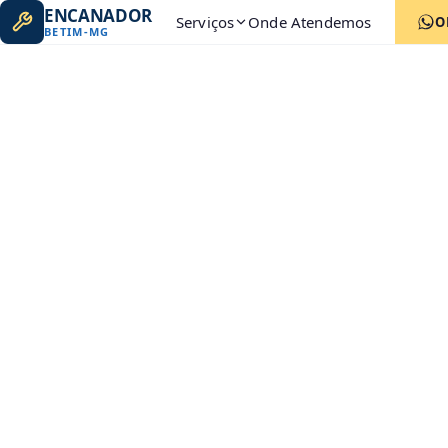
ENCANADOR
Serviços
Onde Atendemos
O
BETIM
-
MG