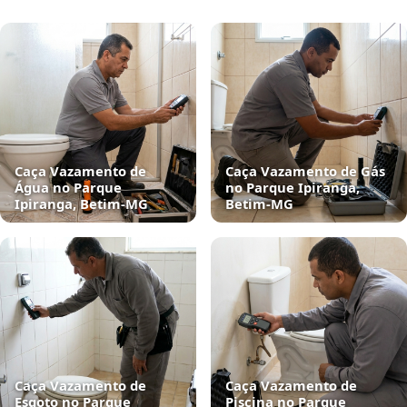
Caça Vazamento de
Caça Vazamento de Gás
Água no Parque
no Parque Ipiranga,
Ipiranga, Betim‑MG
Betim‑MG
Caça Vazamento de
Caça Vazamento de
Esgoto no Parque
Piscina no Parque