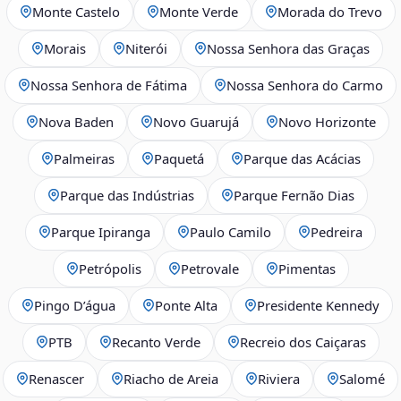
Monte Castelo
Monte Verde
Morada do Trevo
Morais
Niterói
Nossa Senhora das Graças
Nossa Senhora de Fátima
Nossa Senhora do Carmo
Nova Baden
Novo Guarujá
Novo Horizonte
Palmeiras
Paquetá
Parque das Acácias
Parque das Indústrias
Parque Fernão Dias
Parque Ipiranga
Paulo Camilo
Pedreira
Petrópolis
Petrovale
Pimentas
Pingo D’água
Ponte Alta
Presidente Kennedy
PTB
Recanto Verde
Recreio dos Caiçaras
Renascer
Riacho de Areia
Riviera
Salomé