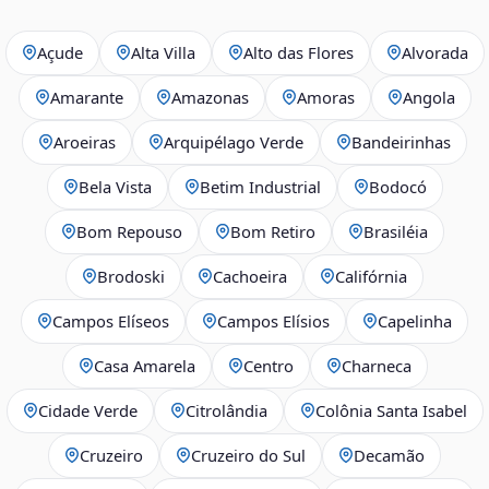
Açude
Alta Villa
Alto das Flores
Alvorada
Amarante
Amazonas
Amoras
Angola
Aroeiras
Arquipélago Verde
Bandeirinhas
Bela Vista
Betim Industrial
Bodocó
Bom Repouso
Bom Retiro
Brasiléia
Brodoski
Cachoeira
Califórnia
Campos Elíseos
Campos Elísios
Capelinha
Casa Amarela
Centro
Charneca
Cidade Verde
Citrolândia
Colônia Santa Isabel
Cruzeiro
Cruzeiro do Sul
Decamão