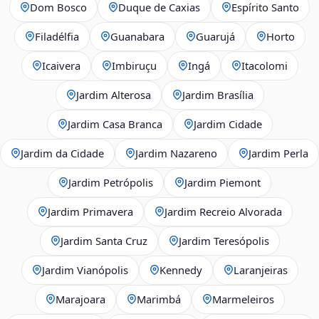
Dom Bosco
Duque de Caxias
Espírito Santo
Filadélfia
Guanabara
Guarujá
Horto
Icaivera
Imbiruçu
Ingá
Itacolomi
Jardim Alterosa
Jardim Brasília
Jardim Casa Branca
Jardim Cidade
Jardim da Cidade
Jardim Nazareno
Jardim Perla
Jardim Petrópolis
Jardim Piemont
Jardim Primavera
Jardim Recreio Alvorada
Jardim Santa Cruz
Jardim Teresópolis
Jardim Vianópolis
Kennedy
Laranjeiras
Marajoara
Marimbá
Marmeleiros