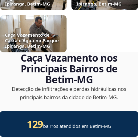
Ipiranga, Betim‑MG
Ipiranga, Betim‑MG
Caça Vazamento de
Caixa d'Água no Parque
Ipiranga, Betim‑MG
Caça Vazamento nos
Principais Bairros de
Betim‑MG
Detecção de infiltrações e perdas hidráulicas nos
principais bairros da cidade de Betim‑MG.
129
bairros atendidos em Betim-MG