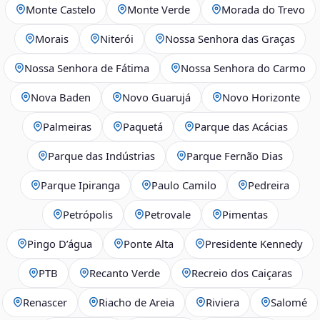
Monte Castelo
Monte Verde
Morada do Trevo
Morais
Niterói
Nossa Senhora das Graças
Nossa Senhora de Fátima
Nossa Senhora do Carmo
Nova Baden
Novo Guarujá
Novo Horizonte
Palmeiras
Paquetá
Parque das Acácias
Parque das Indústrias
Parque Fernão Dias
Parque Ipiranga
Paulo Camilo
Pedreira
Petrópolis
Petrovale
Pimentas
Pingo D’água
Ponte Alta
Presidente Kennedy
PTB
Recanto Verde
Recreio dos Caiçaras
Renascer
Riacho de Areia
Riviera
Salomé