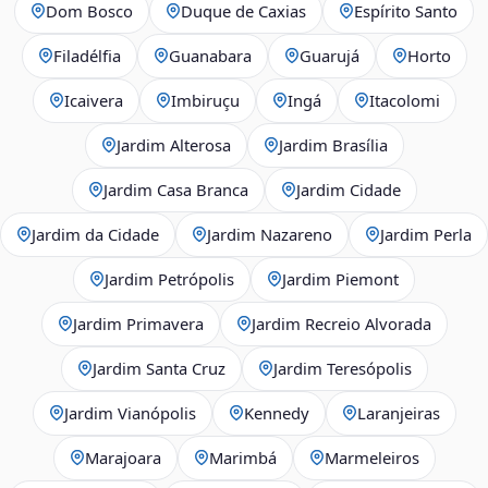
Dom Bosco
Duque de Caxias
Espírito Santo
Filadélfia
Guanabara
Guarujá
Horto
Icaivera
Imbiruçu
Ingá
Itacolomi
Jardim Alterosa
Jardim Brasília
Jardim Casa Branca
Jardim Cidade
Jardim da Cidade
Jardim Nazareno
Jardim Perla
Jardim Petrópolis
Jardim Piemont
Jardim Primavera
Jardim Recreio Alvorada
Jardim Santa Cruz
Jardim Teresópolis
Jardim Vianópolis
Kennedy
Laranjeiras
Marajoara
Marimbá
Marmeleiros