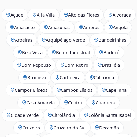
Açude
Alta Villa
Alto das Flores
Alvorada
Amarante
Amazonas
Amoras
Angola
Aroeiras
Arquipélago Verde
Bandeirinhas
Bela Vista
Betim Industrial
Bodocó
Bom Repouso
Bom Retiro
Brasiléia
Brodoski
Cachoeira
Califórnia
Campos Elíseos
Campos Elísios
Capelinha
Casa Amarela
Centro
Charneca
Cidade Verde
Citrolândia
Colônia Santa Isabel
Cruzeiro
Cruzeiro do Sul
Decamão