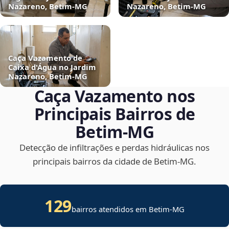
Nazareno, Betim‑MG
Nazareno, Betim‑MG
Caça Vazamento de
Caixa d'Água no Jardim
Nazareno, Betim‑MG
Caça Vazamento nos
Principais Bairros de
Betim‑MG
Detecção de infiltrações e perdas hidráulicas nos
principais bairros da cidade de Betim‑MG.
129
bairros atendidos em Betim-MG