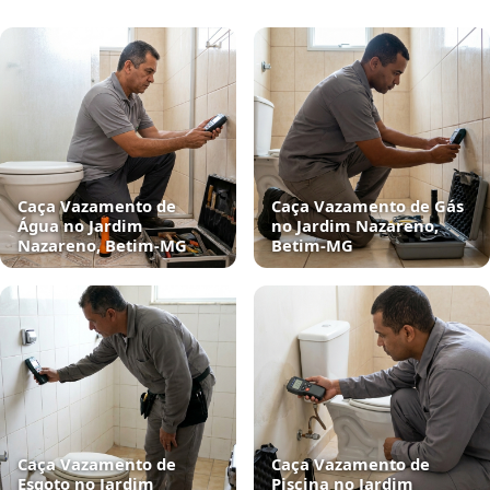
Caça Vazamento de
Caça Vazamento de Gás
Água no Jardim
no Jardim Nazareno,
Nazareno, Betim‑MG
Betim‑MG
Caça Vazamento de
Caça Vazamento de
Esgoto no Jardim
Piscina no Jardim