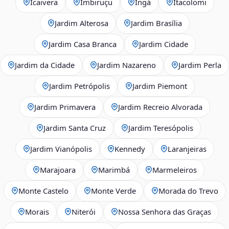
Icaivera
Imbiruçu
Ingá
Itacolomi
Jardim Alterosa
Jardim Brasília
Jardim Casa Branca
Jardim Cidade
Jardim da Cidade
Jardim Nazareno
Jardim Perla
Jardim Petrópolis
Jardim Piemont
Jardim Primavera
Jardim Recreio Alvorada
Jardim Santa Cruz
Jardim Teresópolis
Jardim Vianópolis
Kennedy
Laranjeiras
Marajoara
Marimbá
Marmeleiros
Monte Castelo
Monte Verde
Morada do Trevo
Morais
Niterói
Nossa Senhora das Graças