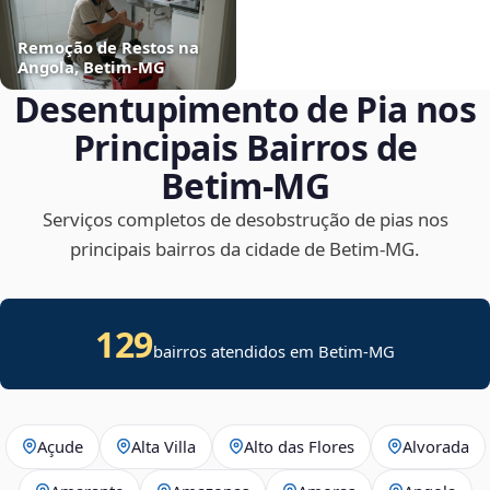
Remoção de Restos na
Angola, Betim‑MG
Desentupimento de Pia nos
Principais Bairros de
Betim‑MG
Serviços completos de desobstrução de pias nos
principais bairros da cidade de Betim‑MG.
129
bairros atendidos em Betim-MG
Açude
Alta Villa
Alto das Flores
Alvorada