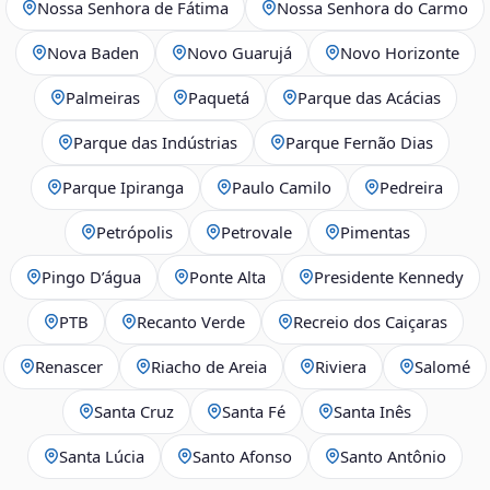
Nossa Senhora de Fátima
Nossa Senhora do Carmo
Nova Baden
Novo Guarujá
Novo Horizonte
Palmeiras
Paquetá
Parque das Acácias
Parque das Indústrias
Parque Fernão Dias
Parque Ipiranga
Paulo Camilo
Pedreira
Petrópolis
Petrovale
Pimentas
Pingo D’água
Ponte Alta
Presidente Kennedy
PTB
Recanto Verde
Recreio dos Caiçaras
Renascer
Riacho de Areia
Riviera
Salomé
Santa Cruz
Santa Fé
Santa Inês
Santa Lúcia
Santo Afonso
Santo Antônio