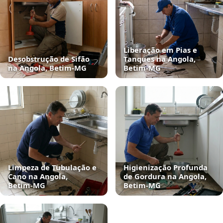
Liberação em Pias e
Desobstrução de Sifão
Tanques na Angola,
na Angola, Betim‑MG
Betim‑MG
Limpeza de Tubulação e
Higienização Profunda
Cano na Angola,
de Gordura na Angola,
Betim‑MG
Betim‑MG