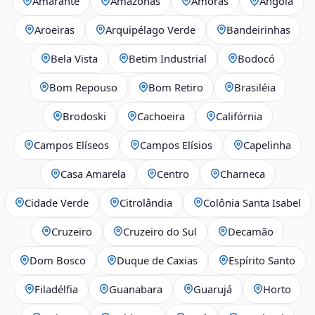
Amarante
Amazonas
Amoras
Angola
Aroeiras
Arquipélago Verde
Bandeirinhas
Bela Vista
Betim Industrial
Bodocó
Bom Repouso
Bom Retiro
Brasiléia
Brodoski
Cachoeira
Califórnia
Campos Elíseos
Campos Elísios
Capelinha
Casa Amarela
Centro
Charneca
Cidade Verde
Citrolândia
Colônia Santa Isabel
Cruzeiro
Cruzeiro do Sul
Decamão
Dom Bosco
Duque de Caxias
Espírito Santo
Filadélfia
Guanabara
Guarujá
Horto