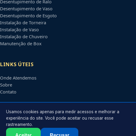
Desentupimento de Ralo
Desentupimento de Vaso
Desentupimento de Esgoto
Instalação de Torneira
Instalação de Vaso
Instalação de Chuveiro
Manutenção de Box
LINKS ÚTEIS
Onde Atendemos
Sobre
Contato
CONTATO
Usamos cookies apenas para medir acessos e melhorar a
experiência do site. Você pode aceitar ou recusar esse
rastreamento.
Atendimento em
Betim
-
MG
e regiões parceiras
contato@encanadorembetim.com.br
Aceitar
Recusar