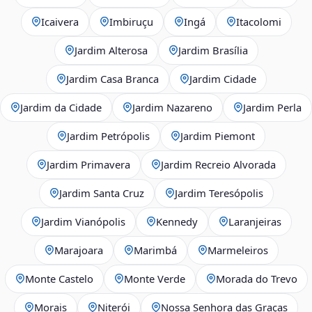
Icaivera
Imbiruçu
Ingá
Itacolomi
Jardim Alterosa
Jardim Brasília
Jardim Casa Branca
Jardim Cidade
Jardim da Cidade
Jardim Nazareno
Jardim Perla
Jardim Petrópolis
Jardim Piemont
Jardim Primavera
Jardim Recreio Alvorada
Jardim Santa Cruz
Jardim Teresópolis
Jardim Vianópolis
Kennedy
Laranjeiras
Marajoara
Marimbá
Marmeleiros
Monte Castelo
Monte Verde
Morada do Trevo
Morais
Niterói
Nossa Senhora das Graças