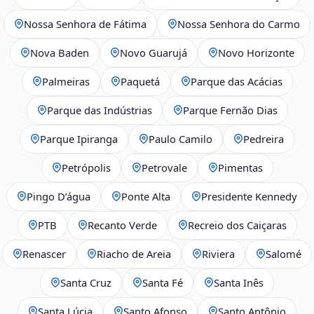
Nossa Senhora de Fátima
Nossa Senhora do Carmo
Nova Baden
Novo Guarujá
Novo Horizonte
Palmeiras
Paquetá
Parque das Acácias
Parque das Indústrias
Parque Fernão Dias
Parque Ipiranga
Paulo Camilo
Pedreira
Petrópolis
Petrovale
Pimentas
Pingo D’água
Ponte Alta
Presidente Kennedy
PTB
Recanto Verde
Recreio dos Caiçaras
Renascer
Riacho de Areia
Riviera
Salomé
Santa Cruz
Santa Fé
Santa Inês
Santa Lúcia
Santo Afonso
Santo Antônio