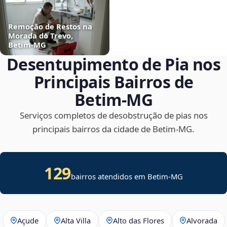
Remoção de Restos na
Morada do Trevo,
Betim‑MG
Desentupimento de Pia nos
Principais Bairros de
Betim‑MG
Serviços completos de desobstrução de pias nos
principais bairros da cidade de Betim‑MG.
129
bairros atendidos em Betim-MG
Açude
Alta Villa
Alto das Flores
Alvorada