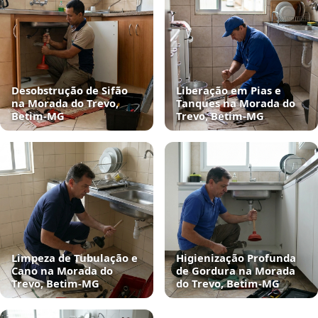
Desobstrução de Sifão
Liberação em Pias e
na Morada do Trevo,
Tanques na Morada do
Betim‑MG
Trevo, Betim‑MG
Limpeza de Tubulação e
Higienização Profunda
Cano na Morada do
de Gordura na Morada
Trevo, Betim‑MG
do Trevo, Betim‑MG