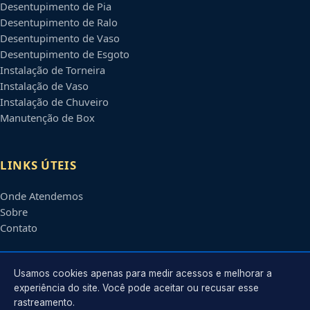
Desentupimento de Pia
Desentupimento de Ralo
Desentupimento de Vaso
Desentupimento de Esgoto
Instalação de Torneira
Instalação de Vaso
Instalação de Chuveiro
Manutenção de Box
LINKS ÚTEIS
Onde Atendemos
Sobre
Contato
CONTATO
Usamos cookies apenas para medir acessos e melhorar a
experiência do site. Você pode aceitar ou recusar esse
rastreamento.
Atendimento em
Betim
-
MG
e regiões parceiras