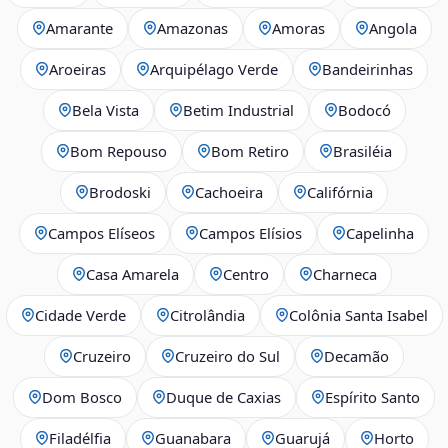
Amarante
Amazonas
Amoras
Angola
Aroeiras
Arquipélago Verde
Bandeirinhas
Bela Vista
Betim Industrial
Bodocó
Bom Repouso
Bom Retiro
Brasiléia
Brodoski
Cachoeira
Califórnia
Campos Elíseos
Campos Elísios
Capelinha
Casa Amarela
Centro
Charneca
Cidade Verde
Citrolândia
Colônia Santa Isabel
Cruzeiro
Cruzeiro do Sul
Decamão
Dom Bosco
Duque de Caxias
Espírito Santo
Filadélfia
Guanabara
Guarujá
Horto