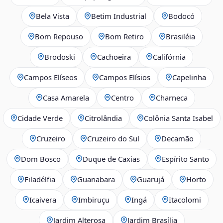
Bela Vista
Betim Industrial
Bodocó
Bom Repouso
Bom Retiro
Brasiléia
Brodoski
Cachoeira
Califórnia
Campos Elíseos
Campos Elísios
Capelinha
Casa Amarela
Centro
Charneca
Cidade Verde
Citrolândia
Colônia Santa Isabel
Cruzeiro
Cruzeiro do Sul
Decamão
Dom Bosco
Duque de Caxias
Espírito Santo
Filadélfia
Guanabara
Guarujá
Horto
Icaivera
Imbiruçu
Ingá
Itacolomi
Jardim Alterosa
Jardim Brasília