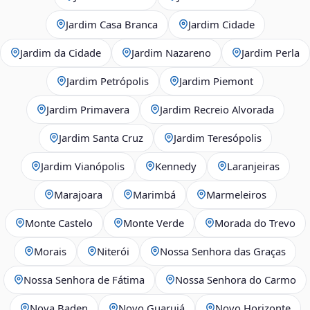
Jardim Casa Branca
Jardim Cidade
Jardim da Cidade
Jardim Nazareno
Jardim Perla
Jardim Petrópolis
Jardim Piemont
Jardim Primavera
Jardim Recreio Alvorada
Jardim Santa Cruz
Jardim Teresópolis
Jardim Vianópolis
Kennedy
Laranjeiras
Marajoara
Marimbá
Marmeleiros
Monte Castelo
Monte Verde
Morada do Trevo
Morais
Niterói
Nossa Senhora das Graças
Nossa Senhora de Fátima
Nossa Senhora do Carmo
Nova Baden
Novo Guarujá
Novo Horizonte