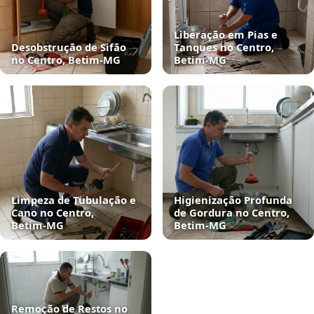
Liberação em Pias e
Desobstrução de Sifão
Tanques no Centro,
no Centro, Betim‑MG
Betim‑MG
Limpeza de Tubulação e
Higienização Profunda
Cano no Centro,
de Gordura no Centro,
Betim‑MG
Betim‑MG
Remoção de Restos no