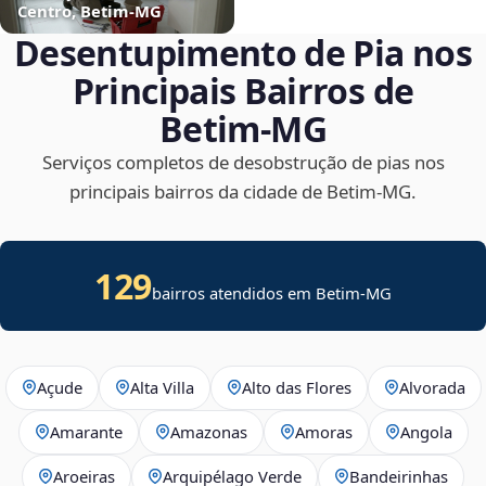
Centro, Betim‑MG
Desentupimento de Pia nos
Principais Bairros de
Betim‑MG
Serviços completos de desobstrução de pias nos
principais bairros da cidade de Betim‑MG.
129
bairros atendidos em Betim-MG
Açude
Alta Villa
Alto das Flores
Alvorada
Amarante
Amazonas
Amoras
Angola
Aroeiras
Arquipélago Verde
Bandeirinhas