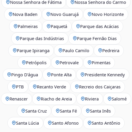
Nossa Senhora de Fátima
Nossa Senhora do Carmo
Nova Baden
Novo Guarujá
Novo Horizonte
Palmeiras
Paquetá
Parque das Acácias
Parque das Indústrias
Parque Fernão Dias
Parque Ipiranga
Paulo Camilo
Pedreira
Petrópolis
Petrovale
Pimentas
Pingo D’água
Ponte Alta
Presidente Kennedy
PTB
Recanto Verde
Recreio dos Caiçaras
Renascer
Riacho de Areia
Riviera
Salomé
Santa Cruz
Santa Fé
Santa Inês
Santa Lúcia
Santo Afonso
Santo Antônio