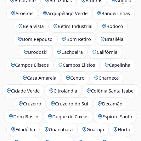
Amarante
Amazonas
Amoras
Angola
Aroeiras
Arquipélago Verde
Bandeirinhas
Bela Vista
Betim Industrial
Bodocó
Bom Repouso
Bom Retiro
Brasiléia
Brodoski
Cachoeira
Califórnia
Campos Elíseos
Campos Elísios
Capelinha
Casa Amarela
Centro
Charneca
Cidade Verde
Citrolândia
Colônia Santa Isabel
Cruzeiro
Cruzeiro do Sul
Decamão
Dom Bosco
Duque de Caxias
Espírito Santo
Filadélfia
Guanabara
Guarujá
Horto