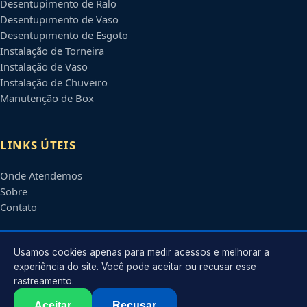
Desentupimento de Ralo
Desentupimento de Vaso
Desentupimento de Esgoto
Instalação de Torneira
Instalação de Vaso
Instalação de Chuveiro
Manutenção de Box
LINKS ÚTEIS
Onde Atendemos
Sobre
Contato
CONTATO
Usamos cookies apenas para medir acessos e melhorar a
experiência do site. Você pode aceitar ou recusar esse
rastreamento.
Atendimento em
Betim
-
MG
e regiões parceiras
contato@encanadorembetim.com.br
Aceitar
Recusar