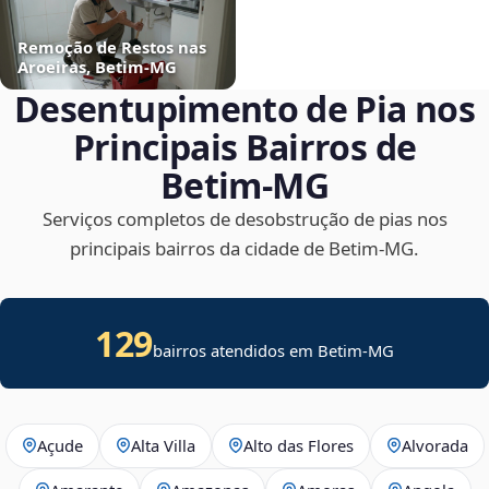
Remoção de Restos nas
Aroeiras, Betim‑MG
Desentupimento de Pia nos
Principais Bairros de
Betim‑MG
Serviços completos de desobstrução de pias nos
principais bairros da cidade de Betim‑MG.
129
bairros atendidos em Betim-MG
Açude
Alta Villa
Alto das Flores
Alvorada