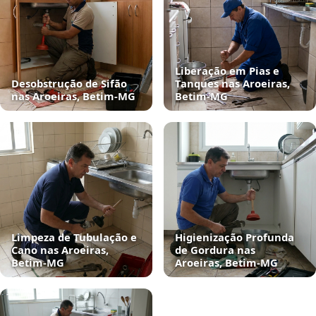
Liberação em Pias e
Desobstrução de Sifão
Tanques nas Aroeiras,
nas Aroeiras, Betim‑MG
Betim‑MG
Limpeza de Tubulação e
Higienização Profunda
Cano nas Aroeiras,
de Gordura nas
Betim‑MG
Aroeiras, Betim‑MG