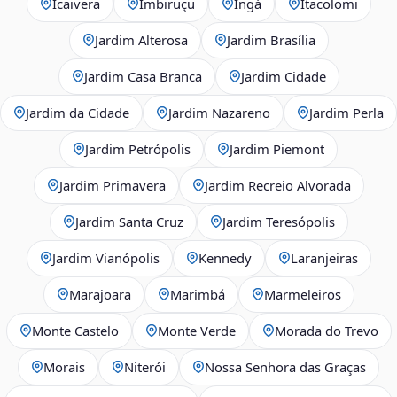
Icaivera
Imbiruçu
Ingá
Itacolomi
Jardim Alterosa
Jardim Brasília
Jardim Casa Branca
Jardim Cidade
Jardim da Cidade
Jardim Nazareno
Jardim Perla
Jardim Petrópolis
Jardim Piemont
Jardim Primavera
Jardim Recreio Alvorada
Jardim Santa Cruz
Jardim Teresópolis
Jardim Vianópolis
Kennedy
Laranjeiras
Marajoara
Marimbá
Marmeleiros
Monte Castelo
Monte Verde
Morada do Trevo
Morais
Niterói
Nossa Senhora das Graças