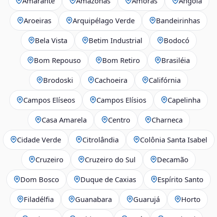
Amarante
Amazonas
Amoras
Angola
Aroeiras
Arquipélago Verde
Bandeirinhas
Bela Vista
Betim Industrial
Bodocó
Bom Repouso
Bom Retiro
Brasiléia
Brodoski
Cachoeira
Califórnia
Campos Elíseos
Campos Elísios
Capelinha
Casa Amarela
Centro
Charneca
Cidade Verde
Citrolândia
Colônia Santa Isabel
Cruzeiro
Cruzeiro do Sul
Decamão
Dom Bosco
Duque de Caxias
Espírito Santo
Filadélfia
Guanabara
Guarujá
Horto