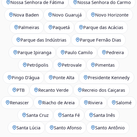
Nossa Senhora de Fátima
Nossa Senhora do Carmo
Nova Baden
Novo Guarujá
Novo Horizonte
Palmeiras
Paquetá
Parque das Acácias
Parque das Indústrias
Parque Fernão Dias
Parque Ipiranga
Paulo Camilo
Pedreira
Petrópolis
Petrovale
Pimentas
Pingo D’água
Ponte Alta
Presidente Kennedy
PTB
Recanto Verde
Recreio dos Caiçaras
Renascer
Riacho de Areia
Riviera
Salomé
Santa Cruz
Santa Fé
Santa Inês
Santa Lúcia
Santo Afonso
Santo Antônio