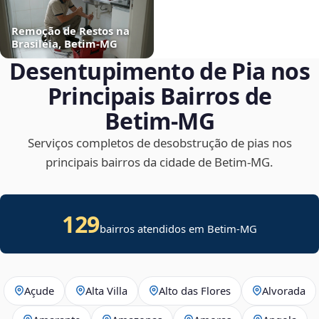
Remoção de Restos na
Brasiléia, Betim‑MG
Desentupimento de Pia nos
Principais Bairros de
Betim‑MG
Serviços completos de desobstrução de pias nos
principais bairros da cidade de Betim‑MG.
129
bairros atendidos em Betim-MG
Açude
Alta Villa
Alto das Flores
Alvorada