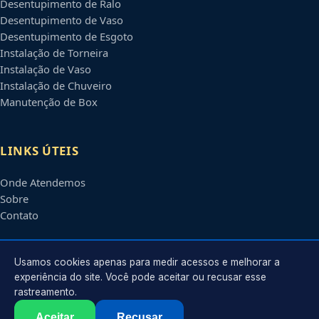
Desentupimento de Ralo
Desentupimento de Vaso
Desentupimento de Esgoto
Instalação de Torneira
Instalação de Vaso
Instalação de Chuveiro
Manutenção de Box
LINKS ÚTEIS
Onde Atendemos
Sobre
Contato
CONTATO
Usamos cookies apenas para medir acessos e melhorar a
experiência do site. Você pode aceitar ou recusar esse
rastreamento.
Atendimento em
Betim
-
MG
e regiões parceiras
contato@encanadorembetim.com.br
Aceitar
Recusar