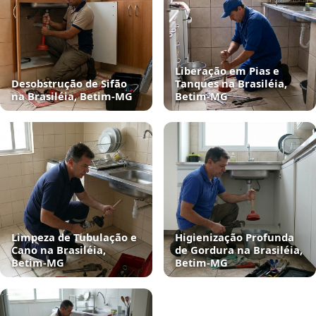
Liberação em Pias e
Desobstrução de Sifão
Tanques na Brasiléia,
na Brasiléia, Betim‑MG
Betim‑MG
Limpeza de Tubulação e
Higienização Profunda
Cano na Brasiléia,
de Gordura na Brasiléia,
Betim‑MG
Betim‑MG