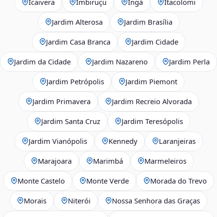
Icaivera
Imbiruçu
Ingá
Itacolomi
Jardim Alterosa
Jardim Brasília
Jardim Casa Branca
Jardim Cidade
Jardim da Cidade
Jardim Nazareno
Jardim Perla
Jardim Petrópolis
Jardim Piemont
Jardim Primavera
Jardim Recreio Alvorada
Jardim Santa Cruz
Jardim Teresópolis
Jardim Vianópolis
Kennedy
Laranjeiras
Marajoara
Marimbá
Marmeleiros
Monte Castelo
Monte Verde
Morada do Trevo
Morais
Niterói
Nossa Senhora das Graças