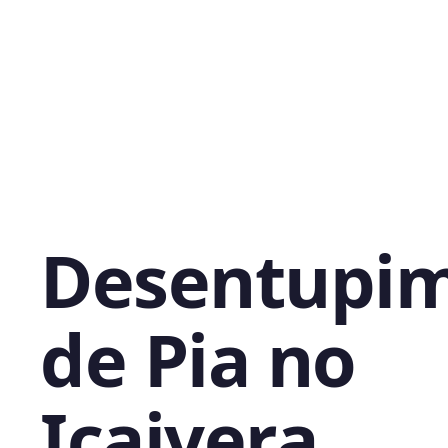
Desentupi
de Pia no
Icaivera,