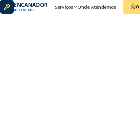
ENCANADOR
Serviços
Onde Atendemos
O
BETIM
-
MG