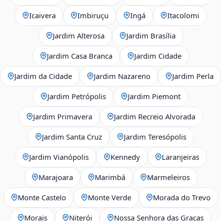
Icaivera
Imbiruçu
Ingá
Itacolomi
Jardim Alterosa
Jardim Brasília
Jardim Casa Branca
Jardim Cidade
Jardim da Cidade
Jardim Nazareno
Jardim Perla
Jardim Petrópolis
Jardim Piemont
Jardim Primavera
Jardim Recreio Alvorada
Jardim Santa Cruz
Jardim Teresópolis
Jardim Vianópolis
Kennedy
Laranjeiras
Marajoara
Marimbá
Marmeleiros
Monte Castelo
Monte Verde
Morada do Trevo
Morais
Niterói
Nossa Senhora das Graças