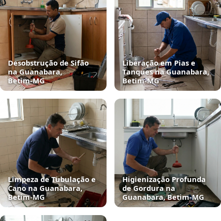
Desobstrução de Sifão
Liberação em Pias e
na Guanabara,
Tanques na Guanabara,
Betim‑MG
Betim‑MG
Limpeza de Tubulação e
Higienização Profunda
Cano na Guanabara,
de Gordura na
Betim‑MG
Guanabara, Betim‑MG