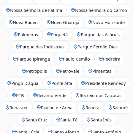
Nossa Senhora de Fátima
Nossa Senhora do Carmo
Nova Baden
Novo Guarujá
Novo Horizonte
Palmeiras
Paquetá
Parque das Acácias
Parque das Indústrias
Parque Fernão Dias
Parque Ipiranga
Paulo Camilo
Pedreira
Petrópolis
Petrovale
Pimentas
Pingo D’água
Ponte Alta
Presidente Kennedy
PTB
Recanto Verde
Recreio dos Caiçaras
Renascer
Riacho de Areia
Riviera
Salomé
Santa Cruz
Santa Fé
Santa Inês
Santa Lúcia
Santo Afonso
Santo Antônio