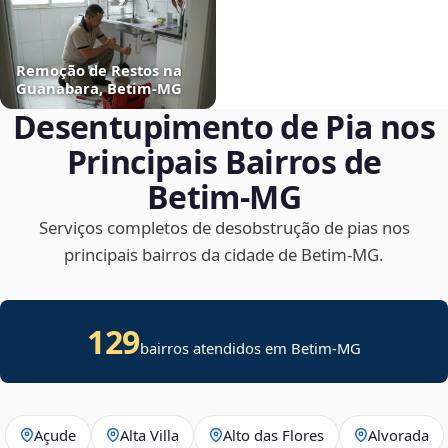
Remoção de Restos na
Guanabara, Betim‑MG
Desentupimento de Pia nos
Principais Bairros de
Betim‑MG
Serviços completos de desobstrução de pias nos
principais bairros da cidade de Betim‑MG.
129
bairros atendidos em Betim-MG
Açude
Alta Villa
Alto das Flores
Alvorada