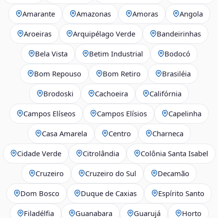
Amarante
Amazonas
Amoras
Angola
Aroeiras
Arquipélago Verde
Bandeirinhas
Bela Vista
Betim Industrial
Bodocó
Bom Repouso
Bom Retiro
Brasiléia
Brodoski
Cachoeira
Califórnia
Campos Elíseos
Campos Elísios
Capelinha
Casa Amarela
Centro
Charneca
Cidade Verde
Citrolândia
Colônia Santa Isabel
Cruzeiro
Cruzeiro do Sul
Decamão
Dom Bosco
Duque de Caxias
Espírito Santo
Filadélfia
Guanabara
Guarujá
Horto