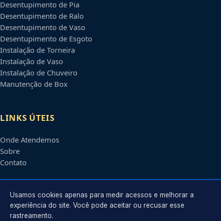
Desentupimento de Pia
Desentupimento de Ralo
Desentupimento de Vaso
Desentupimento de Esgoto
Instalação de Torneira
Instalação de Vaso
Instalação de Chuveiro
Manutenção de Box
LINKS ÚTEIS
Onde Atendemos
Sobre
Contato
CONTATO
Usamos cookies apenas para medir acessos e melhorar a
experiência do site. Você pode aceitar ou recusar esse
rastreamento.
Atendimento em
Betim
-
MG
e regiões parceiras