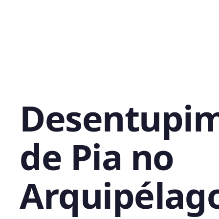
Desentupi
de Pia no
Arquipélag