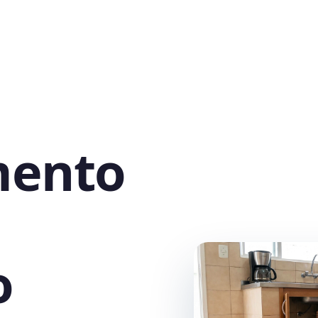
mento
o