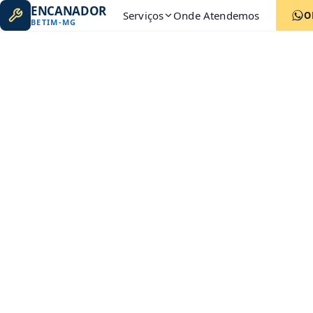
ENCANADOR
Serviços
Onde Atendemos
O
BETIM
-
MG