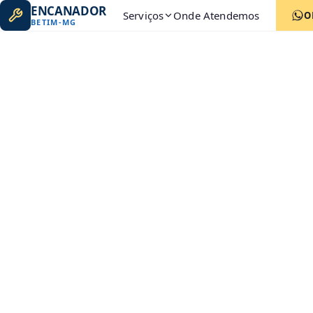
ENCANADOR
Serviços
Onde Atendemos
O
BETIM
-
MG