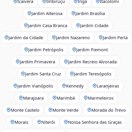
Icaivera
Imbiruçu
Ingá
Itacolomi
Jardim Alterosa
Jardim Brasília
Jardim Casa Branca
Jardim Cidade
Jardim da Cidade
Jardim Nazareno
Jardim Perla
Jardim Petrópolis
Jardim Piemont
Jardim Primavera
Jardim Recreio Alvorada
Jardim Santa Cruz
Jardim Teresópolis
Jardim Vianópolis
Kennedy
Laranjeiras
Marajoara
Marimbá
Marmeleiros
Monte Castelo
Monte Verde
Morada do Trevo
Morais
Niterói
Nossa Senhora das Graças