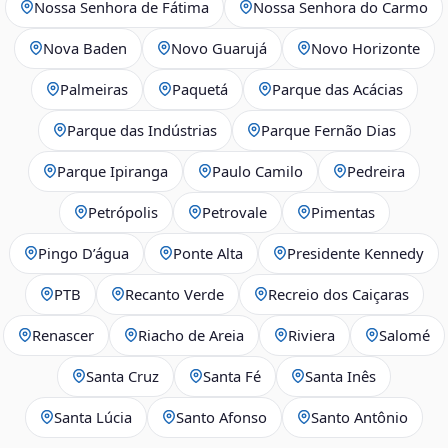
Nossa Senhora de Fátima
Nossa Senhora do Carmo
Nova Baden
Novo Guarujá
Novo Horizonte
Palmeiras
Paquetá
Parque das Acácias
Parque das Indústrias
Parque Fernão Dias
Parque Ipiranga
Paulo Camilo
Pedreira
Petrópolis
Petrovale
Pimentas
Pingo D’água
Ponte Alta
Presidente Kennedy
PTB
Recanto Verde
Recreio dos Caiçaras
Renascer
Riacho de Areia
Riviera
Salomé
Santa Cruz
Santa Fé
Santa Inês
Santa Lúcia
Santo Afonso
Santo Antônio