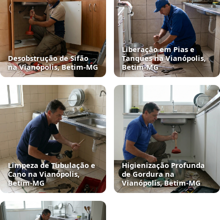
Liberação em Pias e
Desobstrução de Sifão
Tanques na Vianópolis,
na Vianópolis, Betim‑MG
Betim‑MG
Limpeza de Tubulação e
Higienização Profunda
Cano na Vianópolis,
de Gordura na
Betim‑MG
Vianópolis, Betim‑MG