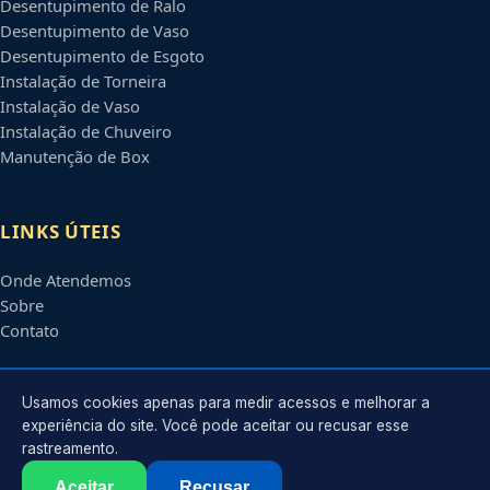
Desentupimento de Ralo
Desentupimento de Vaso
Desentupimento de Esgoto
Instalação de Torneira
Instalação de Vaso
Instalação de Chuveiro
Manutenção de Box
LINKS ÚTEIS
Onde Atendemos
Sobre
Contato
CONTATO
Usamos cookies apenas para medir acessos e melhorar a
experiência do site. Você pode aceitar ou recusar esse
rastreamento.
Atendimento em
Betim
-
MG
e regiões parceiras
contato@encanadorembetim.com.br
Aceitar
Recusar