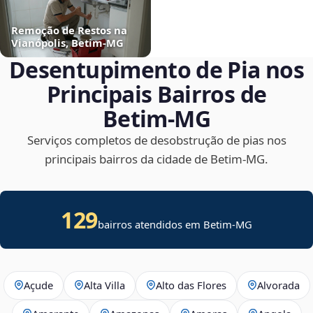
Remoção de Restos na
Vianópolis, Betim‑MG
Desentupimento de Pia nos
Principais Bairros de
Betim‑MG
Serviços completos de desobstrução de pias nos
principais bairros da cidade de Betim‑MG.
129
bairros atendidos em Betim-MG
Açude
Alta Villa
Alto das Flores
Alvorada