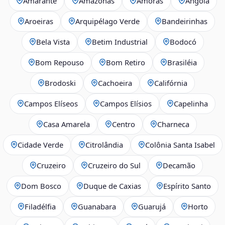
Amarante
Amazonas
Amoras
Angola
Aroeiras
Arquipélago Verde
Bandeirinhas
Bela Vista
Betim Industrial
Bodocó
Bom Repouso
Bom Retiro
Brasiléia
Brodoski
Cachoeira
Califórnia
Campos Elíseos
Campos Elísios
Capelinha
Casa Amarela
Centro
Charneca
Cidade Verde
Citrolândia
Colônia Santa Isabel
Cruzeiro
Cruzeiro do Sul
Decamão
Dom Bosco
Duque de Caxias
Espírito Santo
Filadélfia
Guanabara
Guarujá
Horto